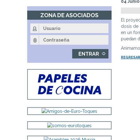
04 Junio
Fin
de
ZONA DE ASOCIADOS
la
El proyec
navegación
dosis de 
principal
en un fo
puedan d
Animamos 
REGRESAR