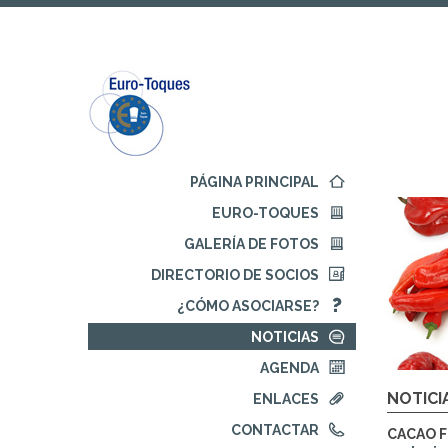
Ir
Ir
al
al
contenido
menú
principal
de
navegación
Comienza
PÁGINA PRINCIPAL
la
EURO-TOQUES
navegación
principal
GALERÍA DE FOTOS
DIRECTORIO DE SOCIOS
¿CÓMO ASOCIARSE?
NOTICIAS
AGENDA
NOTICI
ENLACES
CONTACTAR
CACAO F