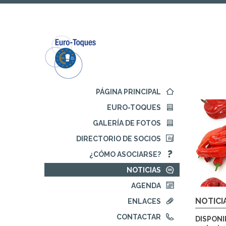
Ir
Ir
al
al
contenido
menú
principal
de
navegación
Comienza
PÁGINA PRINCIPAL
la
EURO-TOQUES
navegación
principal
GALERÍA DE FOTOS
DIRECTORIO DE SOCIOS
¿CÓMO ASOCIARSE?
NOTICIAS
AGENDA
NOTICI
ENLACES
CONTACTAR
DISPONI