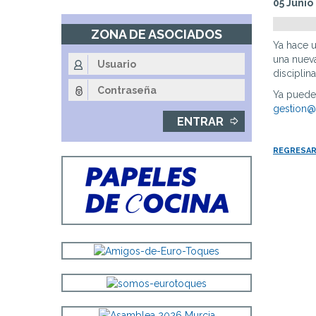
05 Junio
Fin
de
ZONA DE ASOCIADOS
la
Ya hace u
navegación
una nueva
principal
disciplin
Ya puedes
gestion@
REGRESAR