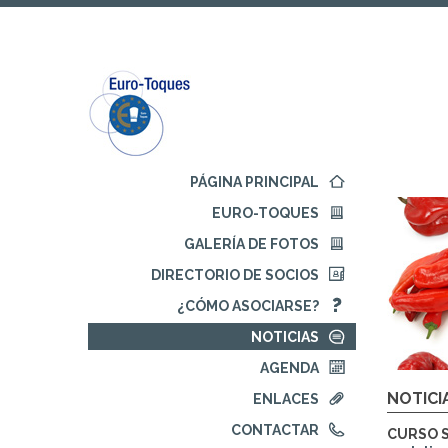
Ir
Ir
al
al
contenido
menú
principal
de
navegación
Comienza
PÁGINA PRINCIPAL
la
EURO-TOQUES
navegación
principal
GALERÍA DE FOTOS
DIRECTORIO DE SOCIOS
¿CÓMO ASOCIARSE?
NOTICIAS
AGENDA
NOTICI
ENLACES
CONTACTAR
CURSO S