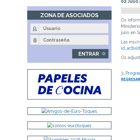
02 Julio
Fin
de
ZONA DE ASOCIADOS
la
Os inform
navegación
Ministeri
principal
julio en 
Las inscr
id_activ
Os adjun
3_Progra
REGRESAR